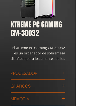
XTREME PC GAMING
CM-30032
El Xtreme PC Gaming CM-30032
es un ordenador de sobremesa
diseñado para los amantes de los
videojuegos. Equipado con un
procesador Intel Core i7 y 16 GB
PROCESADOR
de memoria interna DDR4, este
equipo ofrece una experiencia
Intel Core i7-10700F 2.90GHz
fluida y rápida en el manejo de
GRÁFICOS
aplicaciones exigentes.
NVIDIA GeForce RTX 3060
MEMORIA
La fuente de alimentación del