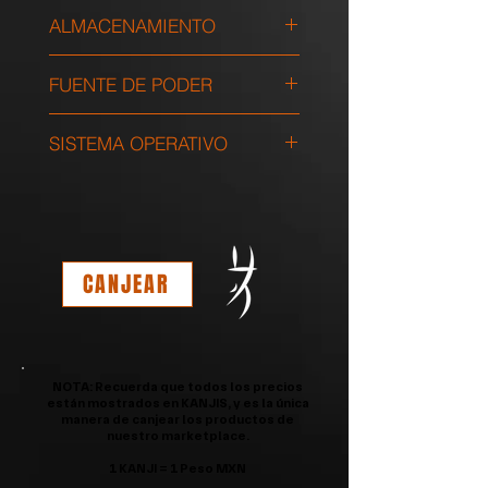
sistema tiene una capacidad
Equipado con 16GB de RAM
ALMACENAMIENTO
máxima de 650 W, lo que
garantiza la estabilidad del
3TB en HDD + 500GB SSD
rendimiento incluso durante
FUENTE DE PODER
largas sesiones gaming. La
650 W
tarjeta madre integrada es
SISTEMA OPERATIVO
compatible con el chipset Intel
H410, lo que permite una
Windows 10
configuración personalizada
según las necesidades específicas
del usuario.
CANJEAR
NOTA: Recuerda que todos los precios
están mostrados en KANJIS, y es la única
manera de canjear los productos de
nuestro marketplace.
1 KANJI = 1 Peso MXN