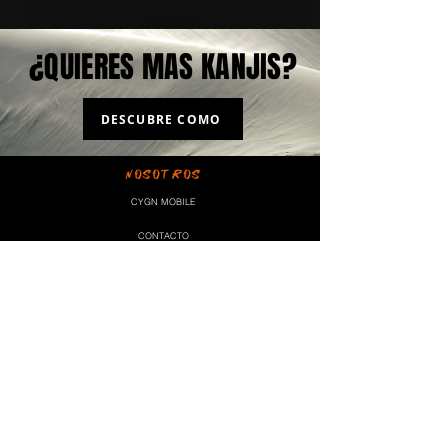
¿QUIERES MAS KANJIS?
DESCUBRE COMO
NOSOTROS
CYGN MOBILE
CONTACTO
INFO
PREGUNTAS FRECUENTES
POLÍTICAS DE PRIVACIDAD
TÉRMINOS Y CONDICIONES
CONSERVAR MI NÚMERO
INFOGRAFÍA