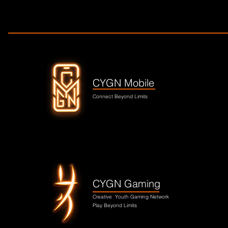
Large
Medium
Small
XX Large
CYGN Mobile
Connect Beyond Limits
CYGN Gaming
Creative
Youth Gaming Network
Play Beyond Limits