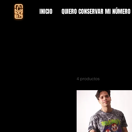
INICIO
QUIERO CONSERVAR MI NÚMERO
Inicio
MARMOTA ESPACIAL
Explorar por
MARMOTA ES
MAMISSS para todos usted
Todos los productos
ACCESORIOS
CELULARES
4 productos
CONSOLAS
CYGN DESIGN
CYGN Essentials
CYGN STORE
DE CHILL
EL ÑERO
HARDWARE Y
COMPUTACIÓN