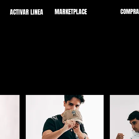
MARKETPLACE
COMPRA
ACTIVAR LINEA
PACIAL
es el mero capo del Dark Souls, La Marmota