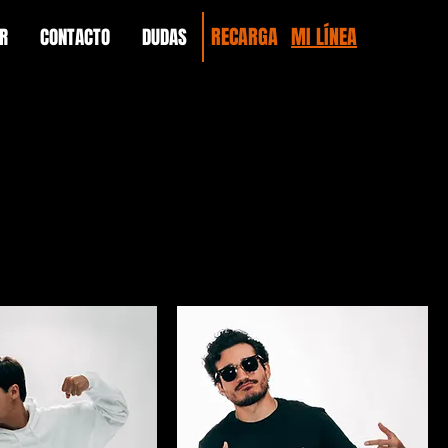
RECARGA
MI LÍNEA
R
CONTACTO
DUDAS
Ordenar por:
Recomendados